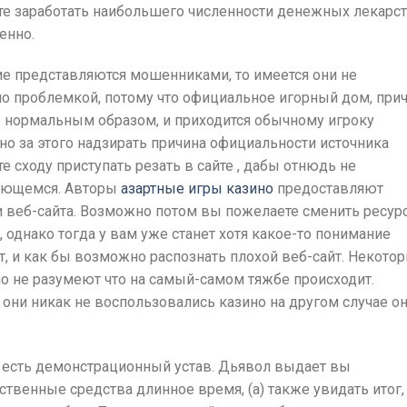
те заработать наибольшего численности денежных лекарст
енно.
ие представляются мошенниками, то имеется они не
ало проблемкой, потому что официальное игорный дом, при
ь нормальным образом, и приходится обычному игроку
нно за этого надзирать причина официальности источника
 сходу приступать резать в сайте , дабы отнюдь не
еющемся. Авторы
азартные игры казино
предоставляют
 веб-сайта. Возможно потом вы пожелаете сменить ресурс
, однако тогда у вам уже станет хотя какое-то понимание
ет, и как бы возможно распознать плохой веб-сайт. Некото
о не разумеют что на самый-самом тяжбе происходит.
 они никак не воспользовались казино на другом случае о
 есть демонстрационный устав. Дьявол выдает вы
ственные средства длинное время, (а) также увидать итог,