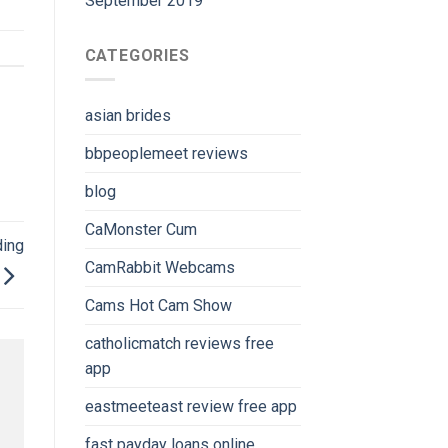
September 2019
CATEGORIES
asian brides
bbpeoplemeet reviews
blog
CaMonster Cum
ding
CamRabbit Webcams
Cams Hot Cam Show
catholicmatch reviews free
app
eastmeeteast review free app
fast payday loans online