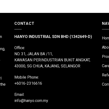
CONTACT
NA
m
HANYO INDUSTRIAL SDN BHD (1342649-D)
Ho
Abo
Office:
ing,
NO. 31, JALAN BA /11,
Pro
KAWASAN PERINDUSTRIAN BUKIT ANGKAT,
r
Car
43000, SG CHUA, KAJANG, SELANGOR
Ref
Mobile Phone:
l
+6016-2316616
 the
Con
Email:
info@hanyo.com.my