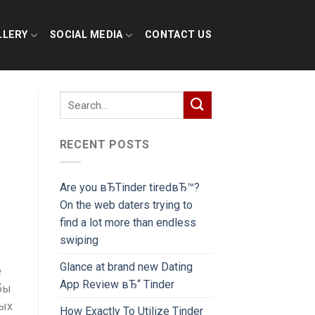
LLERY
SOCIAL MEDIA
CONTACT US
RECENT POSTS
Are you вЂTinder tiredвЂ™?
On the web daters trying to
find a lot more than endless
swiping
Glance at brand new Dating
е
App Review вЂ“ Tinder
бы
вых
How Exactly To Utilize Tinder